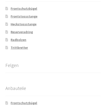
Frontschutzbügel
Frontstossstange
Heckstossstange
Reserveradring
Radbolzen
Trittbretter
Felgen
Anbauteile
Frontschutzbügel