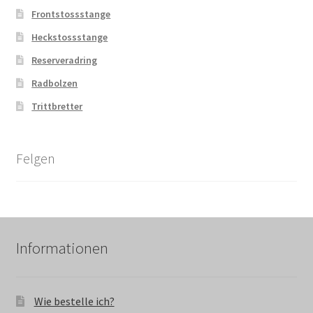
Frontstossstange
Heckstossstange
Reserveradring
Radbolzen
Trittbretter
Felgen
Informationen
Wie bestelle ich?