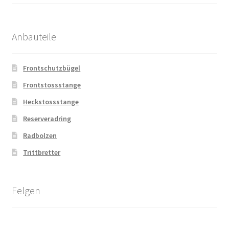
Anbauteile
Frontschutzbügel
Frontstossstange
Heckstossstange
Reserveradring
Radbolzen
Trittbretter
Felgen