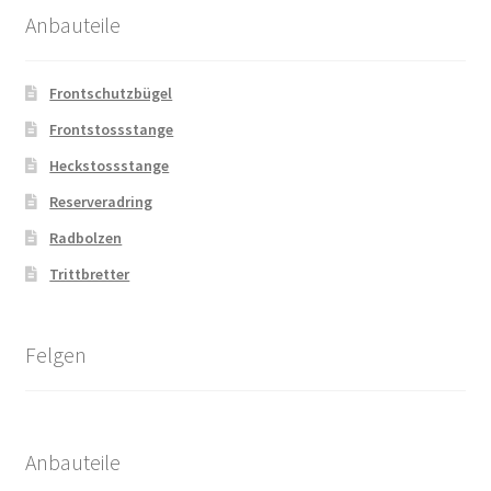
Anbauteile
Frontschutzbügel
Frontstossstange
Heckstossstange
Reserveradring
Radbolzen
Trittbretter
Felgen
Anbauteile