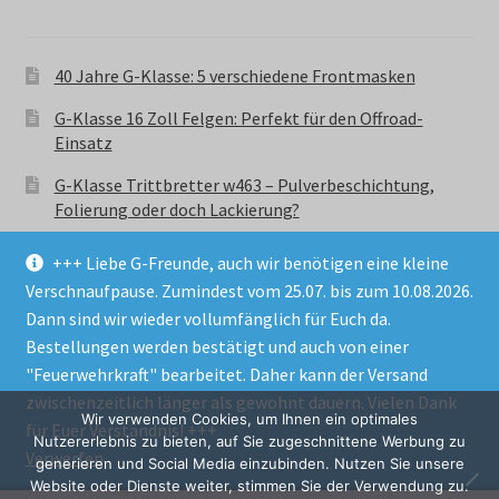
40 Jahre G-Klasse: 5 verschiedene Frontmasken
G-Klasse 16 Zoll Felgen: Perfekt für den Offroad-
Einsatz
G-Klasse Trittbretter w463 – Pulverbeschichtung,
Folierung oder doch Lackierung?
+++ Liebe G-Freunde, auch wir benötigen eine kleine
Verschnaufpause. Zumindest vom 25.07. bis zum 10.08.2026.
Dann sind wir wieder vollumfänglich für Euch da.
Bestellungen werden bestätigt und auch von einer
© GParts24 - G-Klasse w463 Trittbretter, Felgen,
"Feuerwehrkraft" bearbeitet. Daher kann der Versand
Ersatzteile & Zubebehör.
zwischenzeitlich länger als gewohnt dauern. Vielen Dank
Datenschutzerklärung
Wir verwenden Cookies, um Ihnen ein optimales
für Euer Verständnis! +++
Nutzererlebnis zu bieten, auf Sie zugeschnittene Werbung zu
Verwerfen
Alle Preise inkl. der gesetzlichen MwSt.
generieren und Social Media einzubinden. Nutzen Sie unsere
Website oder Dienste weiter, stimmen Sie der Verwendung zu.