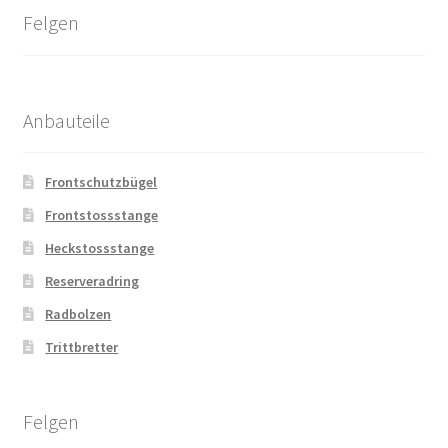
Felgen
Anbauteile
Frontschutzbügel
Frontstossstange
Heckstossstange
Reserveradring
Radbolzen
Trittbretter
Felgen