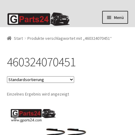
Zur
Zum
Menü
Navigation
Inhalt
springen
springen
Start
Produkte verschlagwortet mit „460324070451“
460324070451
Einzelnes Ergebnis wird angezeigt