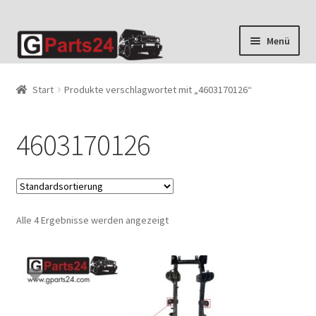
Zur
Zum
Menü
Navigation
Inhalt
springen
springen
Start
Produkte verschlagwortet mit „4603170126“
4603170126
Alle 4 Ergebnisse werden angezeigt