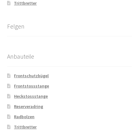
Trittbretter
Felgen
Anbauteile
Frontschutzbügel
Frontstossstange
Heckstossstange
Reserveradring
Radbolzen
Trittbretter