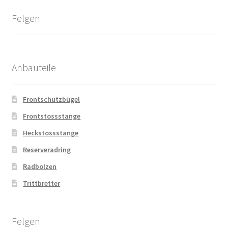
Felgen
Anbauteile
Frontschutzbügel
Frontstossstange
Heckstossstange
Reserveradring
Radbolzen
Trittbretter
Felgen