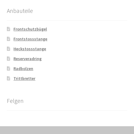
Anbauteile
Frontschutzbügel
Frontstossstange
Heckstossstange
Reserveradring
Radbolzen
Trittbretter
Felgen