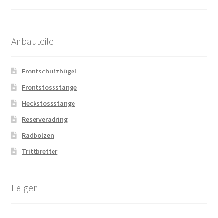
Anbauteile
Frontschutzbügel
Frontstossstange
Heckstossstange
Reserveradring
Radbolzen
Trittbretter
Felgen