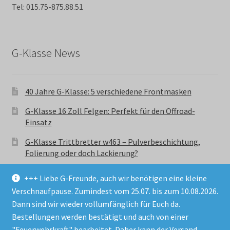
Tel: 015.75-875.88.51
G-Klasse News
40 Jahre G-Klasse: 5 verschiedene Frontmasken
G-Klasse 16 Zoll Felgen: Perfekt für den Offroad-
Einsatz
G-Klasse Trittbretter w463 – Pulverbeschichtung,
Folierung oder doch Lackierung?
+++ Liebe G-Freunde, auch wir benötigen eine kleine
Verschnaufpause. Zumindest vom 25.07. bis zum 10.08.2026.
Dann sind wir wieder vollumfänglich für Euch da.
Bestellungen werden bestätigt und auch von einer
© GParts24 - G-Klasse w463 Trittbretter, Felgen,
"Feuerwehrkraft" bearbeitet. Daher kann der Versand
Ersatzteile & Zubebehör.