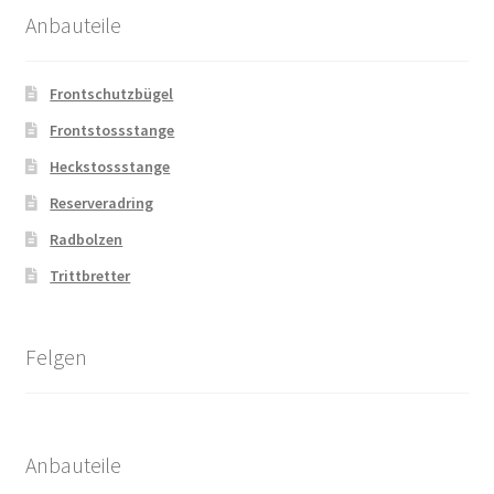
Anbauteile
Frontschutzbügel
Frontstossstange
Heckstossstange
Reserveradring
Radbolzen
Trittbretter
Felgen
Anbauteile