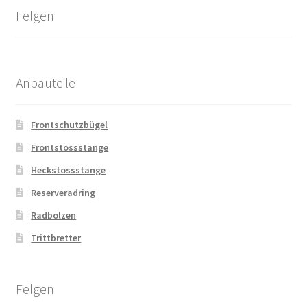
Felgen
Anbauteile
Frontschutzbügel
Frontstossstange
Heckstossstange
Reserveradring
Radbolzen
Trittbretter
Felgen