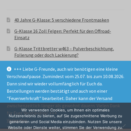
40 Jahre G-Klasse: 5 verschiedene Frontmasken
G-Klasse 16 Zoll Felgen: Perfekt für den Offroad-
Einsatz
G-Klasse Trittbretter w463 – Pulverbeschichtung,
Folierung oder doch Lackierung?
+++ Liebe G-Freunde, auch wir benötigen eine kleine
Verschnaufpause. Zumindest vom 25.07. bis zum 10.08.2026.
Dann sind wir wieder vollumfänglich für Euch da.
Bestellungen werden bestätigt und auch von einer
© GParts24 - G-Klasse w463 Trittbretter, Felgen,
"Feuerwehrkraft" bearbeitet. Daher kann der Versand
Ersatzteile & Zubebehör.
zwischenzeitlich länger als gewohnt dauern. Vielen Dank
Datenschutzerklärung
Wir verwenden Cookies, um Ihnen ein optimales
für Euer Verständnis! +++
Nutzererlebnis zu bieten, auf Sie zugeschnittene Werbung zu
Verwerfen
Alle Preise inkl. der gesetzlichen MwSt.
generieren und Social Media einzubinden. Nutzen Sie unsere
Website oder Dienste weiter, stimmen Sie der Verwendung zu.