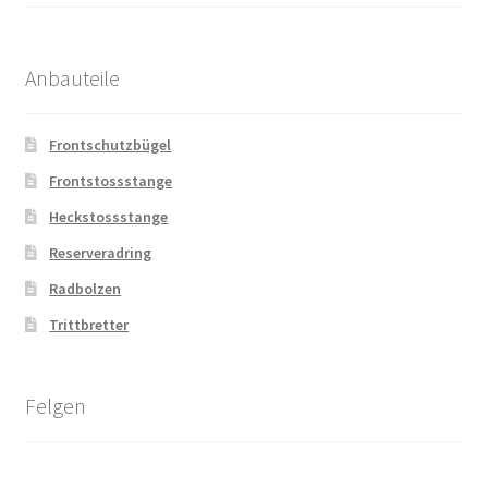
Anbauteile
Frontschutzbügel
Frontstossstange
Heckstossstange
Reserveradring
Radbolzen
Trittbretter
Felgen