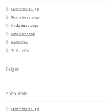
Frontschutzbügel
Frontstossstange
Heckstossstange
Reserveradring
Radbolzen
Trittbretter
Felgen
Anbauteile
Frontschutzbügel