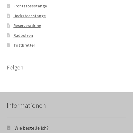
Frontstossstange
Heckstossstange
Reserveradring
Radbolzen
Trittbretter
Felgen
Informationen
Wie bestelle ich?