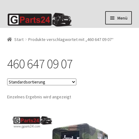
Zur
Zum
Menü
Navigation
Inhalt
springen
springen
Start
Produkte verschlagwortet mit „460 647 09 07“
460 647 09 07
Einzelnes Ergebnis wird angezeigt