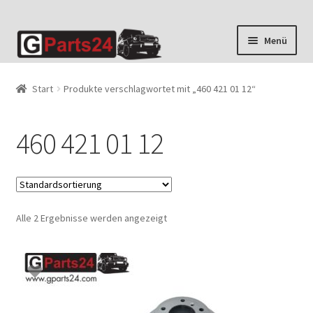
Zur
Zum
Menü
Navigation
Inhalt
springen
springen
Start
Produkte verschlagwortet mit „460 421 01 12“
460 421 01 12
Alle 2 Ergebnisse werden angezeigt