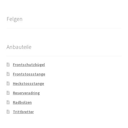
Felgen
Anbauteile
Frontschutzbügel
Frontstossstange
Heckstossstange
Reserveradring
Radbolzen
Trittbretter