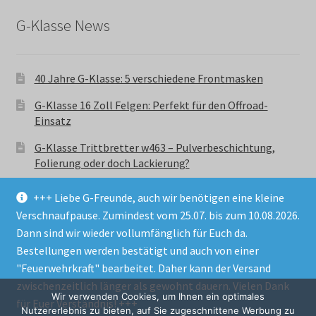
G-Klasse News
40 Jahre G-Klasse: 5 verschiedene Frontmasken
G-Klasse 16 Zoll Felgen: Perfekt für den Offroad-
Einsatz
G-Klasse Trittbretter w463 – Pulverbeschichtung,
Folierung oder doch Lackierung?
+++ Liebe G-Freunde, auch wir benötigen eine kleine
Verschnaufpause. Zumindest vom 25.07. bis zum 10.08.2026.
Dann sind wir wieder vollumfänglich für Euch da.
Bestellungen werden bestätigt und auch von einer
© GParts24 - G-Klasse w463 Trittbretter, Felgen,
"Feuerwehrkraft" bearbeitet. Daher kann der Versand
Ersatzteile & Zubebehör.
zwischenzeitlich länger als gewohnt dauern. Vielen Dank
Datenschutzerklärung
Wir verwenden Cookies, um Ihnen ein optimales
für Euer Verständnis! +++
Nutzererlebnis zu bieten, auf Sie zugeschnittene Werbung zu