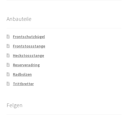
Anbauteile
Frontschutzbügel
Frontstossstange
Heckstossstange
Reserveradring
Radbolzen
Trittbretter
Felgen