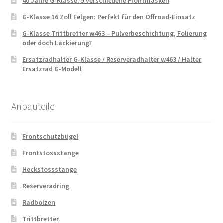
40 Jahre G-Klasse: 5 verschiedene Frontmasken
G-Klasse 16 Zoll Felgen: Perfekt für den Offroad-Einsatz
G-Klasse Trittbretter w463 – Pulverbeschichtung, Folierung
oder doch Lackierung?
Ersatzradhalter G-Klasse / Reserveradhalter w463 / Halter
Ersatzrad G-Modell
Anbauteile
Frontschutzbügel
Frontstossstange
Heckstossstange
Reserveradring
Radbolzen
Trittbretter