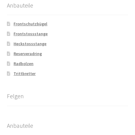
Anbauteile
Frontschutzbügel
Frontstossstange
Heckstossstange
Reserveradring
Radbolzen
Trittbretter
Felgen
Anbauteile