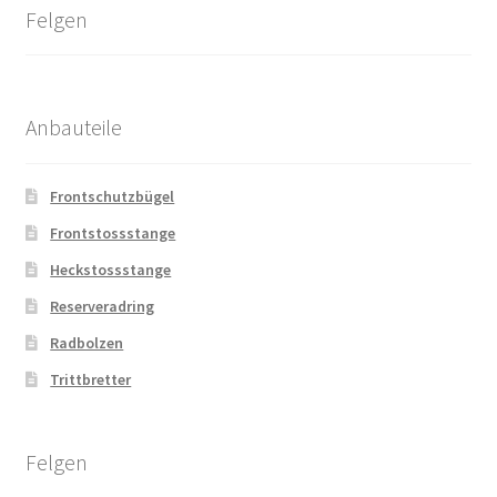
Felgen
Anbauteile
Frontschutzbügel
Frontstossstange
Heckstossstange
Reserveradring
Radbolzen
Trittbretter
Felgen