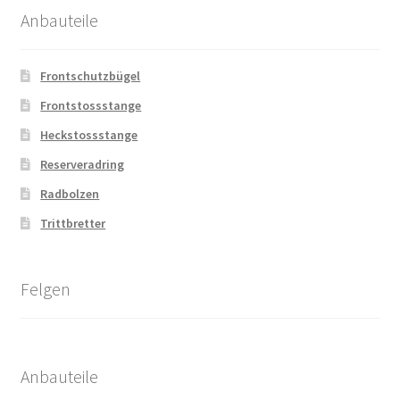
Anbauteile
Frontschutzbügel
Frontstossstange
Heckstossstange
Reserveradring
Radbolzen
Trittbretter
Felgen
Anbauteile