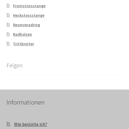
Frontstossstange
Heckstossstange
Reserveradring
Radbolzen
Trittbretter
Felgen
Informationen
Wie bestelle ich?