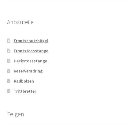
Anbauteile
Frontschutzbügel
Frontstossstange
Heckstossstange
Reserveradring
Radbolzen
Trittbretter
Felgen