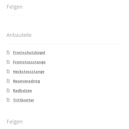
Felgen
Anbauteile
Frontschutzbügel
Frontstossstange
Heckstossstange
Reserveradring
Radbolzen
Trittbretter
Felgen