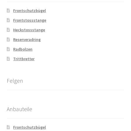
Frontschutzbügel
Frontstossstange
Heckstossstange
Reserveradring
Radbolzen
Trittbretter
Felgen
Anbauteile
Frontschutzbügel