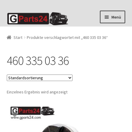
Zur
Zum
Menü
Navigation
Inhalt
springen
springen
Start
Produkte verschlagwortet mit „460 335 03 36“
460 335 03 36
Einzelnes Ergebnis wird angezeigt