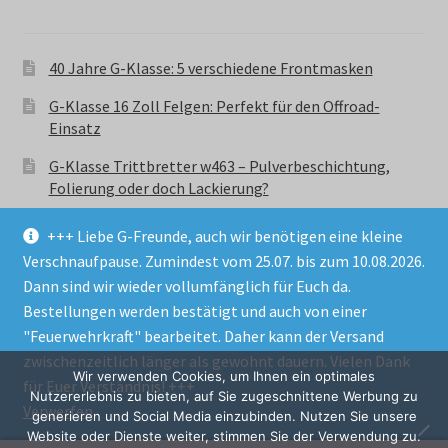
40 Jahre G-Klasse: 5 verschiedene Frontmasken
G-Klasse 16 Zoll Felgen: Perfekt für den Offroad-
Einsatz
G-Klasse Trittbretter w463 – Pulverbeschichtung,
Folierung oder doch Lackierung?
+++ Liebe G-Freunde, auch wir benötigen eine kleine
Verschnaufpause. Zumindest vom 25.07. bis zum 10.08.2026.
Dann sind wir wieder vollumfänglich für Euch da.
Bestellungen werden bestätigt und auch von einer
© GParts24 - G-Klasse w463 Trittbretter, Felgen,
"Feuerwehrkraft" bearbeitet. Daher kann der Versand
Ersatzteile & Zubebehör.
zwischenzeitlich länger als gewohnt dauern. Vielen Dank
Datenschutzerklärung
Wir verwenden Cookies, um Ihnen ein optimales
für Euer Verständnis! +++
Nutzererlebnis zu bieten, auf Sie zugeschnittene Werbung zu
Verwerfen
Alle Preise inkl. der gesetzlichen MwSt.
generieren und Social Media einzubinden. Nutzen Sie unsere
Website oder Dienste weiter, stimmen Sie der Verwendung zu.