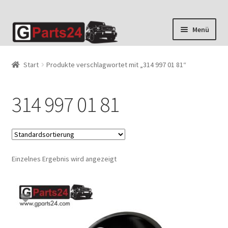
Zur
Zum
Menü
Navigation
Inhalt
springen
springen
Start
Produkte verschlagwortet mit „314 997 01 81“
314 997 01 81
Einzelnes Ergebnis wird angezeigt