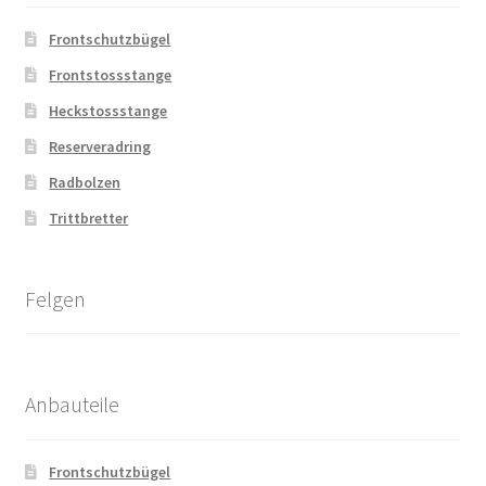
Frontschutzbügel
Frontstossstange
Heckstossstange
Reserveradring
Radbolzen
Trittbretter
Felgen
Anbauteile
Frontschutzbügel