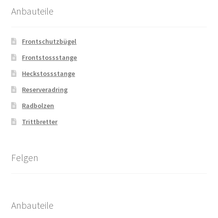
Anbauteile
Frontschutzbügel
Frontstossstange
Heckstossstange
Reserveradring
Radbolzen
Trittbretter
Felgen
Anbauteile