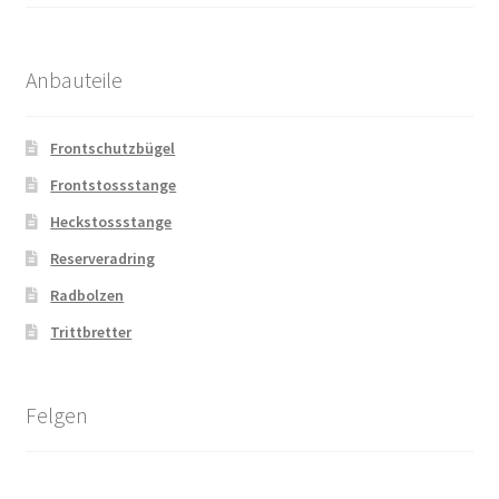
Anbauteile
Frontschutzbügel
Frontstossstange
Heckstossstange
Reserveradring
Radbolzen
Trittbretter
Felgen