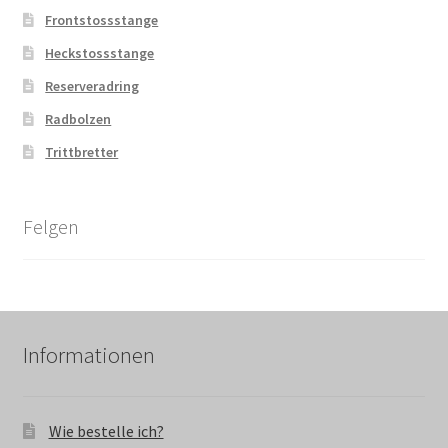
Frontstossstange
Heckstossstange
Reserveradring
Radbolzen
Trittbretter
Felgen
Informationen
Wie bestelle ich?