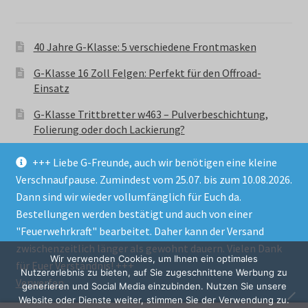
40 Jahre G-Klasse: 5 verschiedene Frontmasken
G-Klasse 16 Zoll Felgen: Perfekt für den Offroad-
Einsatz
G-Klasse Trittbretter w463 – Pulverbeschichtung,
Folierung oder doch Lackierung?
+++ Liebe G-Freunde, auch wir benötigen eine kleine
Verschnaufpause. Zumindest vom 25.07. bis zum 10.08.2026.
Dann sind wir wieder vollumfänglich für Euch da.
Bestellungen werden bestätigt und auch von einer
© GParts24 - G-Klasse w463 Trittbretter, Felgen,
"Feuerwehrkraft" bearbeitet. Daher kann der Versand
Ersatzteile & Zubebehör.
zwischenzeitlich länger als gewohnt dauern. Vielen Dank
Datenschutzerklärung
Wir verwenden Cookies, um Ihnen ein optimales
für Euer Verständnis! +++
Nutzererlebnis zu bieten, auf Sie zugeschnittene Werbung zu
Verwerfen
Alle Preise inkl. der gesetzlichen MwSt.
generieren und Social Media einzubinden. Nutzen Sie unsere
Website oder Dienste weiter, stimmen Sie der Verwendung zu.