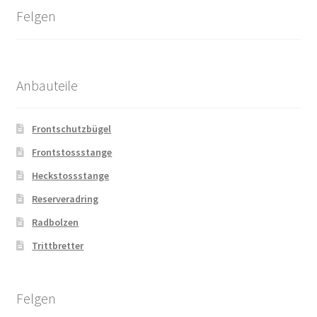
Felgen
Anbauteile
Frontschutzbügel
Frontstossstange
Heckstossstange
Reserveradring
Radbolzen
Trittbretter
Felgen