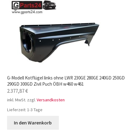
G-Modell Kotflügel links ohne LWR 230GE 280GE 240GD 250GD
290GD 300GD Zivil Puch ÖBH w460 w461
2.377,87
€
inkl. MwSt.
zzgl.
Versandkosten
Lieferzeit:
1-3 Tage
In den Warenkorb