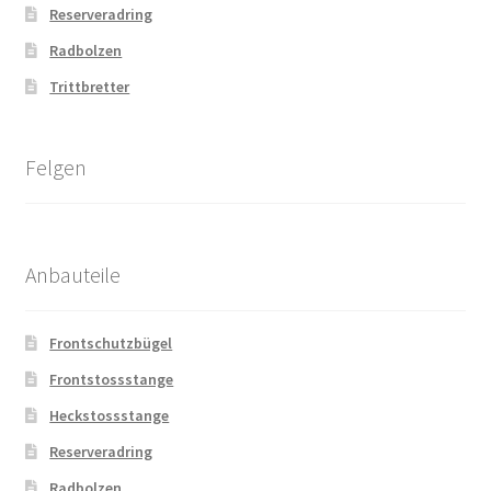
Reserveradring
Radbolzen
Trittbretter
Felgen
Anbauteile
Frontschutzbügel
Frontstossstange
Heckstossstange
Reserveradring
Radbolzen