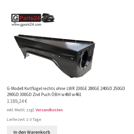
G-Modell Kotflügel rechts ohne LWR 230GE 280GE 240GD 250GD
290GD 300GD Zivil Puch ÖBH w460 w461
1.189,24
€
inkl. MwSt.
zzgl.
Versandkosten
Lieferzeit:
1-3 Tage
In den Warenkorb