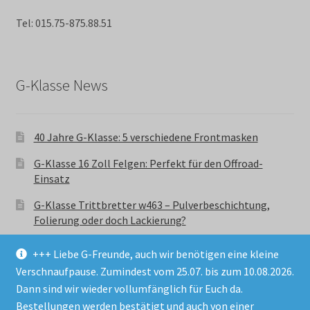
Tel: 015.75-875.88.51
G-Klasse News
40 Jahre G-Klasse: 5 verschiedene Frontmasken
G-Klasse 16 Zoll Felgen: Perfekt für den Offroad-
Einsatz
G-Klasse Trittbretter w463 – Pulverbeschichtung,
Folierung oder doch Lackierung?
+++ Liebe G-Freunde, auch wir benötigen eine kleine
Verschnaufpause. Zumindest vom 25.07. bis zum 10.08.2026.
Dann sind wir wieder vollumfänglich für Euch da.
Bestellungen werden bestätigt und auch von einer
© GParts24 - G-Klasse w463 Trittbretter, Felgen,