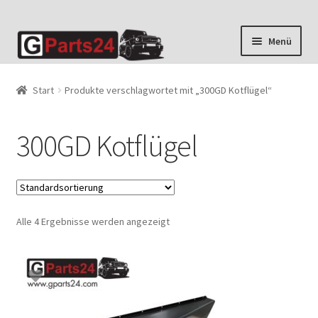
Zur
Zum
Menü
Navigation
Inhalt
springen
springen
Start
Produkte verschlagwortet mit „300GD Kotflügel“
300GD Kotflügel
Alle 4 Ergebnisse werden angezeigt