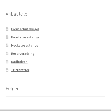
Anbauteile
Frontschutzbügel
Frontstossstange
Heckstossstange
Reserveradring
Radbolzen
Trittbretter
Felgen