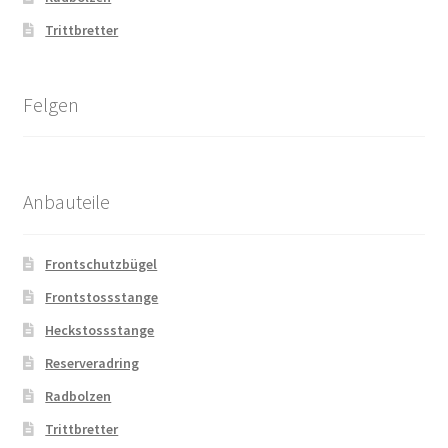
Trittbretter
Felgen
Anbauteile
Frontschutzbügel
Frontstossstange
Heckstossstange
Reserveradring
Radbolzen
Trittbretter