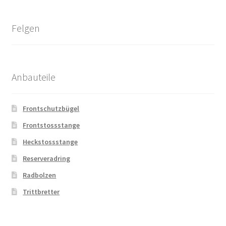
Felgen
Anbauteile
Frontschutzbügel
Frontstossstange
Heckstossstange
Reserveradring
Radbolzen
Trittbretter