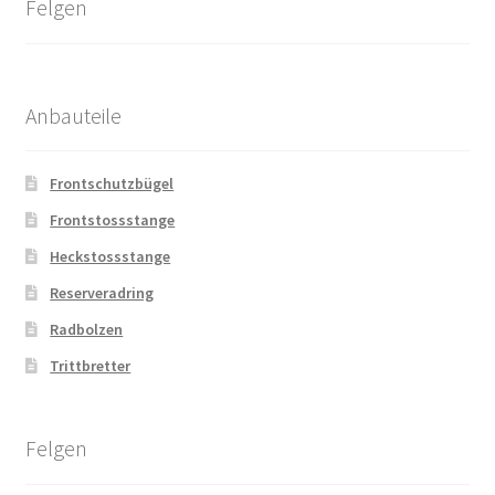
Felgen
Anbauteile
Frontschutzbügel
Frontstossstange
Heckstossstange
Reserveradring
Radbolzen
Trittbretter
Felgen