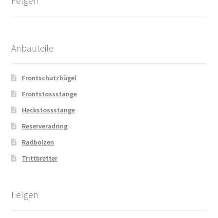
Felgen
Anbauteile
Frontschutzbügel
Frontstossstange
Heckstossstange
Reserveradring
Radbolzen
Trittbretter
Felgen