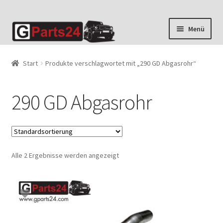
Zur
Zum
Menü
Navigation
Inhalt
springen
springen
Start
Produkte verschlagwortet mit „290 GD Abgasrohr“
290 GD Abgasrohr
Alle 2 Ergebnisse werden angezeigt