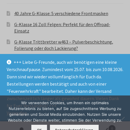
40 Jahre G-Klasse: 5 verschiedene Frontmasken
G-Klasse 16 Zoll Felgen: Perfekt für den Offroad-
Einsatz
G-Klasse Trittbretter w463 – Pulverbeschichtung,
Folierung oder doch Lackierung?
+++ Liebe G-Freunde, auch wir benötigen eine kleine
Verschnaufpause. Zumindest vom 25.07. bis zum 10.08.2026.
Dann sind wir wieder vollumfänglich für Euch da.
Bestellungen werden bestätigt und auch von einer
© GParts24 - G-Klasse w463 Trittbretter, Felgen,
"Feuerwehrkraft" bearbeitet. Daher kann der Versand
Ersatzteile & Zubebehör.
zwischenzeitlich länger als gewohnt dauern. Vielen Dank
Datenschutzerklärung
Wir verwenden Cookies, um Ihnen ein optimales
für Euer Verständnis! +++
Nutzererlebnis zu bieten, auf Sie zugeschnittene Werbung zu
Verwerfen
Alle Preise inkl. der gesetzlichen MwSt.
generieren und Social Media einzubinden. Nutzen Sie unsere
Website oder Dienste weiter, stimmen Sie der Verwendung zu.
0