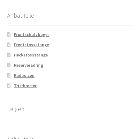
Anbauteile
Frontschutzbügel
Frontstossstange
Heckstossstange
Reserveradring
Radbolzen
Trittbretter
Felgen