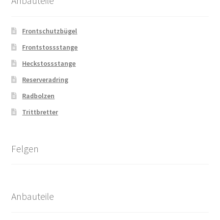
Anbauteile
Frontschutzbügel
Frontstossstange
Heckstossstange
Reserveradring
Radbolzen
Trittbretter
Felgen
Anbauteile