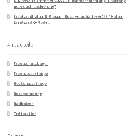
G-Klasse Trittbretter w463 – Pulverbeschichtung, Folierung
oder doch Lackierung?
Ersatzradhalter G-Klasse / Reserveradhalter w463 / Halter
Ersatzrad G-Modell
Anbauteile
Frontschutzbügel
Frontstossstange
Heckstossstange
Reserveradring
Radbolzen
Trittbretter