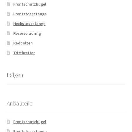
Frontschutzbügel
Frontstossstange
Heckstossstange
Reserveradring
Radbolzen
Trittbretter
Felgen
Anbauteile
Frontschutzbügel
Frontstossstange