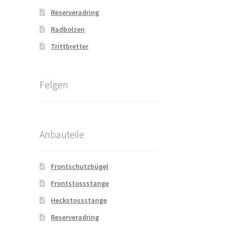
Reserveradring
Radbolzen
Trittbretter
Felgen
Anbauteile
Frontschutzbügel
Frontstossstange
Heckstossstange
Reserveradring