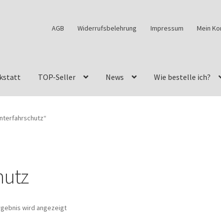
AGB
Widerrufsbelehrung
Impressum
Mein Ko
kstatt
TOP-Seller
News
Wie bestelle ich?
w460
G-Klasse Fahrzeuge im Überblick
G-Klasse Shop
nterfahrschutz“
s
G-Klasse w463 AMG Felgen
G-Klasse w463 Felgen
des Geländewagen von GParts24
Mein Konto
Meine Merkliste
hutz
a Felge ist für mein G-Modell 2018 verfügbar
Widerrufsbelehrun
rgebnis wird angezeigt
kstatt: Restore – Tune – Drive