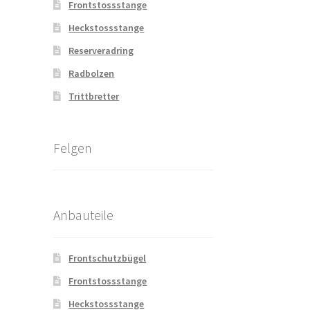
Frontstossstange
Heckstossstange
Reserveradring
Radbolzen
Trittbretter
Felgen
Anbauteile
Frontschutzbügel
Frontstossstange
Heckstossstange