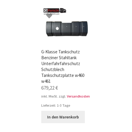
TOP-Seller: G-Klasse Trittbretter schwarz f
Impressum
G-Klasse Tankschutz
Benziner Stahltank
Unterfahrfahrschutz
Schutzblech
Tankschutzplatte w460
w461
679,22
€
inkl. MwSt.
zzgl.
Versandkosten
Lieferzeit:
1-3 Tage
In den Warenkorb