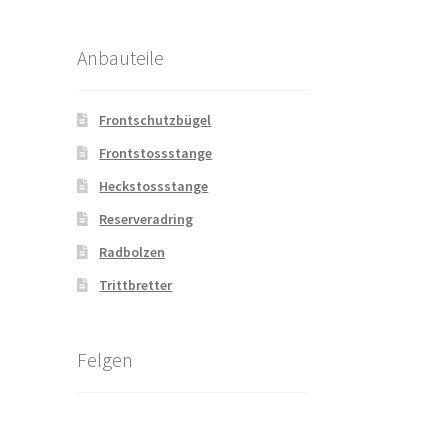
Anbauteile
Frontschutzbügel
Frontstossstange
Heckstossstange
Reserveradring
Radbolzen
Trittbretter
Felgen