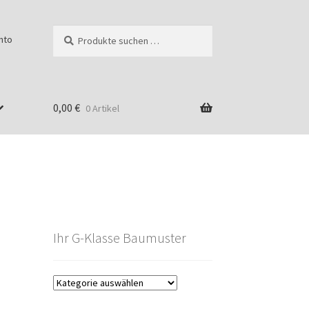
Suchen
Suchen
nto
nach:
0,00
€
0 Artikel
Ihr G-Klasse Baumuster
g