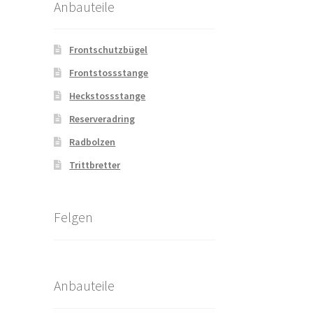
Anbauteile
Frontschutzbügel
Frontstossstange
Heckstossstange
Reserveradring
Radbolzen
Trittbretter
Felgen
Anbauteile