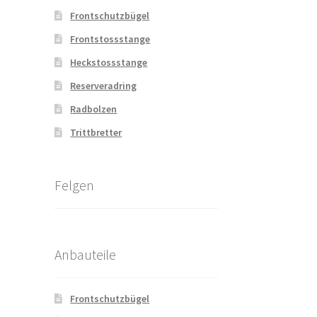
Frontschutzbügel
Frontstossstange
Heckstossstange
Reserveradring
Radbolzen
Trittbretter
Felgen
Anbauteile
Frontschutzbügel