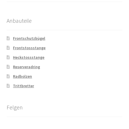
Anbauteile
Frontschutzbügel
Frontstossstange
Heckstossstange
Reserveradring
Radbolzen
Trittbretter
Felgen