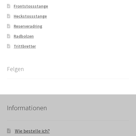
Frontstossstange
Heckstossstange
Reserveradring
Radbolzen
Trittbretter
Felgen
Informationen
Wie bestelle ich?