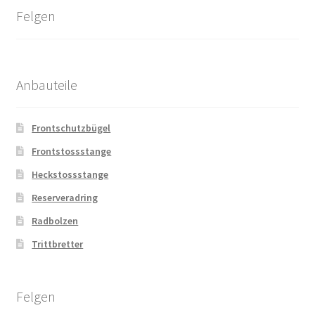
Felgen
Anbauteile
Frontschutzbügel
Frontstossstange
Heckstossstange
Reserveradring
Radbolzen
Trittbretter
Felgen