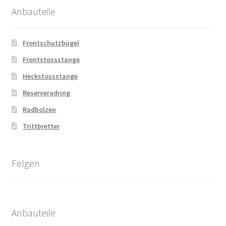
Anbauteile
Frontschutzbügel
Frontstossstange
Heckstossstange
Reserveradring
Radbolzen
Trittbretter
Felgen
Anbauteile