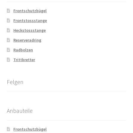
Frontschutzbügel
Frontstossstange
Heckstossstange
Reserveradring
Radbolzen
Trittbretter
Felgen
Anbauteile
Frontschutzbügel