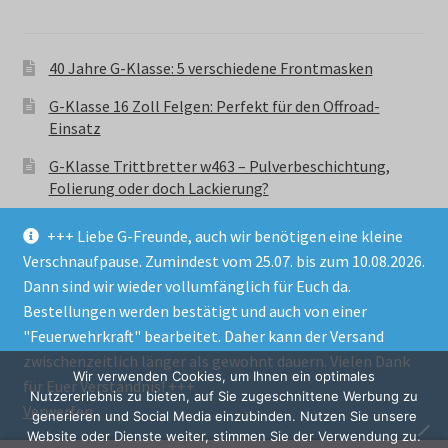
40 Jahre G-Klasse: 5 verschiedene Frontmasken
G-Klasse 16 Zoll Felgen: Perfekt für den Offroad-
Einsatz
G-Klasse Trittbretter w463 – Pulverbeschichtung,
Folierung oder doch Lackierung?
+++ Liebe G-Freunde, auch wir benötigen eine kleine
Verschnaufpause. Zumindest vom 25.07. bis zum 10.08.2026.
Dann sind wir wieder vollumfänglich für Euch da.
Bestellungen werden bestätigt und auch von einer
© GParts24 - G-Klasse w463 Trittbretter, Felgen,
"Feuerwehrkraft" bearbeitet. Daher kann der Versand
Ersatzteile & Zubebehör.
zwischenzeitlich länger als gewohnt dauern. Vielen Dank
Datenschutzerklärung
Wir verwenden Cookies, um Ihnen ein optimales
für Euer Verständnis! +++
Nutzererlebnis zu bieten, auf Sie zugeschnittene Werbung zu
Verwerfen
Alle Preise inkl. der gesetzlichen MwSt.
generieren und Social Media einzubinden. Nutzen Sie unsere
Website oder Dienste weiter, stimmen Sie der Verwendung zu.