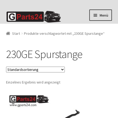
Zur
Zum
Menü
Navigation
Inhalt
springen
springen
Start
Produkte verschlagwortet mit „230GE Spurstange“
230GE Spurstange
Einzelnes Ergebnis wird angezeigt