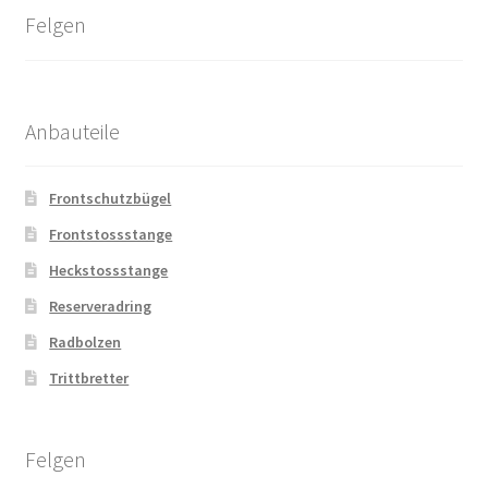
Felgen
Anbauteile
Frontschutzbügel
Frontstossstange
Heckstossstange
Reserveradring
Radbolzen
Trittbretter
Felgen