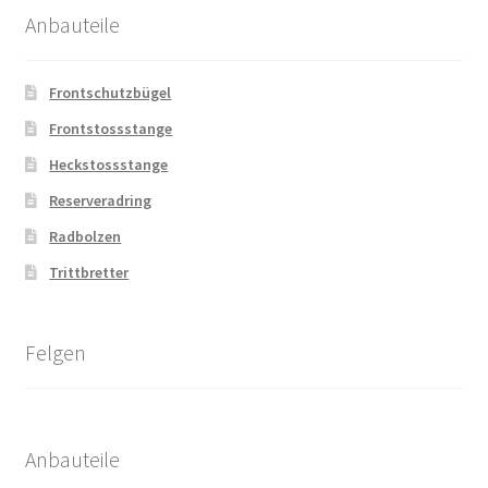
Anbauteile
Frontschutzbügel
Frontstossstange
Heckstossstange
Reserveradring
Radbolzen
Trittbretter
Felgen
Anbauteile