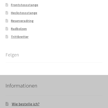
Frontstossstange
Heckstossstange
Reserveradring
Radbolzen
Trittbretter
Felgen
Informationen
Wie bestelle ich?