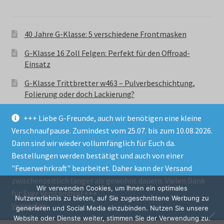
40 Jahre G-Klasse: 5 verschiedene Frontmasken
G-Klasse 16 Zoll Felgen: Perfekt für den Offroad-
Einsatz
G-Klasse Trittbretter w463 – Pulverbeschichtung,
Folierung oder doch Lackierung?
+++ Liebe G-Freunde, auch wir benötigen eine kleine
Verschnaufpause. Zumindest vom 25.07. bis zum 10.08.2026.
Dann sind wir wieder vollumfänglich für Euch da.
Bestellungen werden bestätigt und auch von einer
© GParts24 - G-Klasse w463 Trittbretter, Felgen,
"Feuerwehrkraft" bearbeitet. Daher kann der Versand
Ersatzteile & Zubebehör.
zwischenzeitlich länger als gewohnt dauern. Vielen Dank
Datenschutzerklärung
Wir verwenden Cookies, um Ihnen ein optimales
für Euer Verständnis! +++
Nutzererlebnis zu bieten, auf Sie zugeschnittene Werbung zu
Verwerfen
Alle Preise inkl. der gesetzlichen MwSt.
generieren und Social Media einzubinden. Nutzen Sie unsere
Website oder Dienste weiter, stimmen Sie der Verwendung zu.