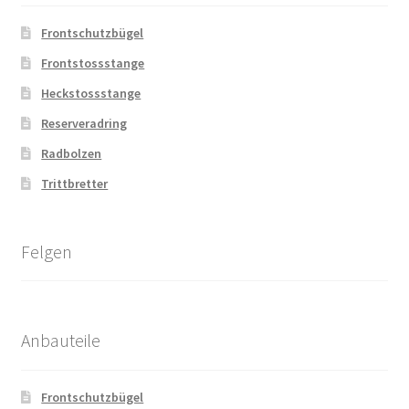
Frontschutzbügel
Frontstossstange
Heckstossstange
Reserveradring
Radbolzen
Trittbretter
Felgen
Anbauteile
Frontschutzbügel