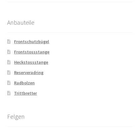
Anbauteile
Frontschutzbügel
Frontstossstange
Heckstossstange
Reserveradring
Radbolzen
Trittbretter
Felgen