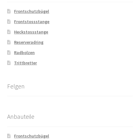
Frontschutzbügel
Frontstossstange
Heckstossstange
Reserveradring
Radbolzen
Trittbretter
Felgen
Anbauteile
Frontschutzbügel