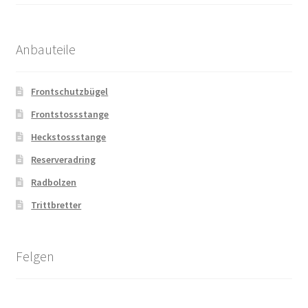
Anbauteile
Frontschutzbügel
Frontstossstange
Heckstossstange
Reserveradring
Radbolzen
Trittbretter
Felgen