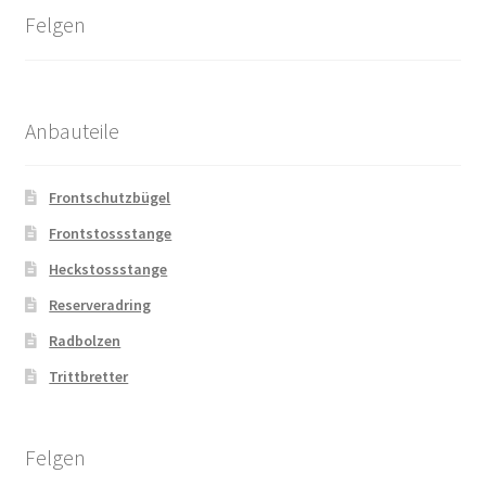
Felgen
Anbauteile
Frontschutzbügel
Frontstossstange
Heckstossstange
Reserveradring
Radbolzen
Trittbretter
Felgen