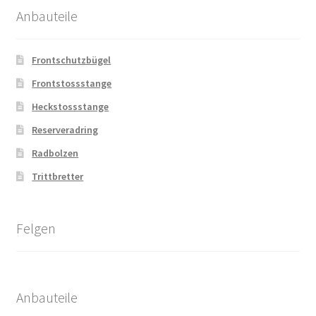
Anbauteile
Frontschutzbügel
Frontstossstange
Heckstossstange
Reserveradring
Radbolzen
Trittbretter
Felgen
Anbauteile