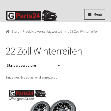
Zur
Zum
Menü
Navigation
Inhalt
springen
springen
Start
Produkte verschlagwortet mit „22 Zoll Winterreifen“
22 Zoll Winterreifen
Einzelnes Ergebnis wird angezeigt