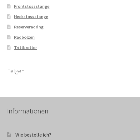
Frontstossstange
Heckstossstange
Reserveradring
Radbolzen
Trittbretter
Felgen
Informationen
Wie bestelle ich?