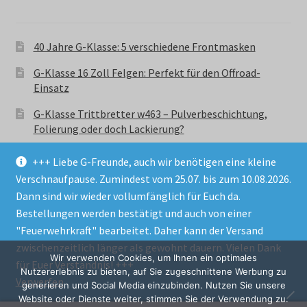
40 Jahre G-Klasse: 5 verschiedene Frontmasken
G-Klasse 16 Zoll Felgen: Perfekt für den Offroad-
Einsatz
G-Klasse Trittbretter w463 – Pulverbeschichtung,
Folierung oder doch Lackierung?
+++ Liebe G-Freunde, auch wir benötigen eine kleine
Verschnaufpause. Zumindest vom 25.07. bis zum 10.08.2026.
Dann sind wir wieder vollumfänglich für Euch da.
Bestellungen werden bestätigt und auch von einer
© GParts24 - G-Klasse w463 Trittbretter, Felgen,
"Feuerwehrkraft" bearbeitet. Daher kann der Versand
Ersatzteile & Zubebehör.
zwischenzeitlich länger als gewohnt dauern. Vielen Dank
Datenschutzerklärung
Wir verwenden Cookies, um Ihnen ein optimales
für Euer Verständnis! +++
Nutzererlebnis zu bieten, auf Sie zugeschnittene Werbung zu
Verwerfen
Alle Preise inkl. der gesetzlichen MwSt.
generieren und Social Media einzubinden. Nutzen Sie unsere
Website oder Dienste weiter, stimmen Sie der Verwendung zu.