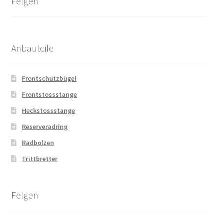
Felgen
Anbauteile
Frontschutzbügel
Frontstossstange
Heckstossstange
Reserveradring
Radbolzen
Trittbretter
Felgen