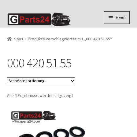
Zur
Zum
Menü
Navigation
Inhalt
springen
springen
Start
Produkte verschlagwortet mit „000 420 51 55“
000 420 51 55
Alle 5 Ergebnisse werden angezeigt