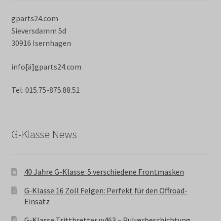
gparts24.com
Sieversdamm 5d
30916 Isernhagen
info[ä]gparts24.com
Tel: 015.75-875.88.51
G-Klasse News
40 Jahre G-Klasse: 5 verschiedene Frontmasken
G-Klasse 16 Zoll Felgen: Perfekt für den Offroad-
Einsatz
G-Klasse Trittbretter w463 – Pulverbeschichtung,