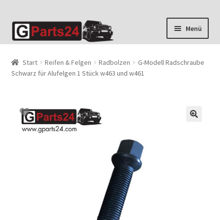
Zur
Zum
Menü
Navigation
Inhalt
springen
springen
Start
Reifen & Felgen
Radbolzen
G-Modell Radschraube
Schwarz für Alufelgen 1 Stück w463 und w461
🔍