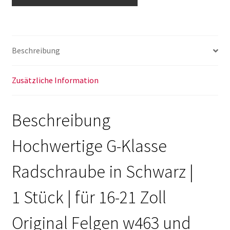
Alufelgen
1
Stück
w463
Beschreibung
und
w461
Menge
Zusätzliche Information
Beschreibung
Hochwertige G-Klasse
Radschraube in Schwarz |
1 Stück | für 16-21 Zoll
Original Felgen w463 und