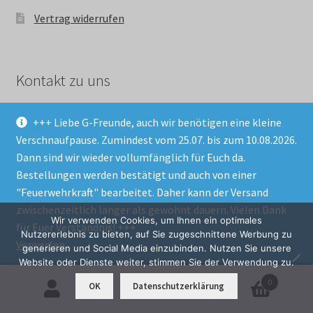
Vertrag widerrufen
Kontakt zu uns
+++ Liebe G-Freunde, auch wir benötigen eine kleine
gparts24.com
Verschnaufpause. Zumindest vom 25.07. bis zum 10.08.2026.
Sieversdamm 5d
Dann sind wir wieder vollumfänglich für Euch da.
30916 Isernhagen
Bestellungen werden bestätigt und auch von einer
"Feuerwehrkraft" bearbeitet. Daher kann der Versand
info[ä]gparts24.com
zwischenzeitlich länger als gewohnt dauern. Vielen Dank
Wir verwenden Cookies, um Ihnen ein optimales
für Euer Verständnis! +++
Tel: 015.75-875.88.51
Nutzererlebnis zu bieten, auf Sie zugeschnittene Werbung zu
Verwerfen
generieren und Social Media einzubinden. Nutzen Sie unsere
Website oder Dienste weiter, stimmen Sie der Verwendung zu.
0
OK
Datenschutzerklärung
G-Klasse News
Suchen
Suchen