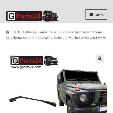
Zur
Zum
Menü
Navigation
Inhalt
springen
springen
Start
G-Klasse
Anbauteile
G-Klasse Wischerarm vorne
Scheibenwischerarm Aufnahme Scheibenwischer w463 w461 w460
🔍