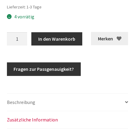
Lieferzeit:
1-3 Tage
4 vorrätig
G-
Merken
In den Warenkorb
Klasse
Wischerarm
vorne
Scheibenwischerarm
Fragen zur Passgenauigkeit?
Aufnahme
Scheibenwischer
w463
w461
Beschreibung
w460
Menge
Zusätzliche Information