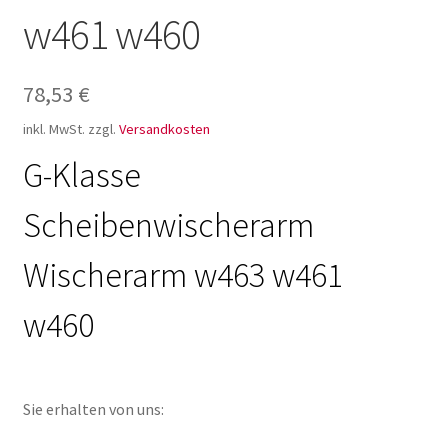
w461 w460
78,53
€
inkl. MwSt.
zzgl.
Versandkosten
G-Klasse
Scheibenwischerarm
Wischerarm w463 w461
w460
Sie erhalten von uns: