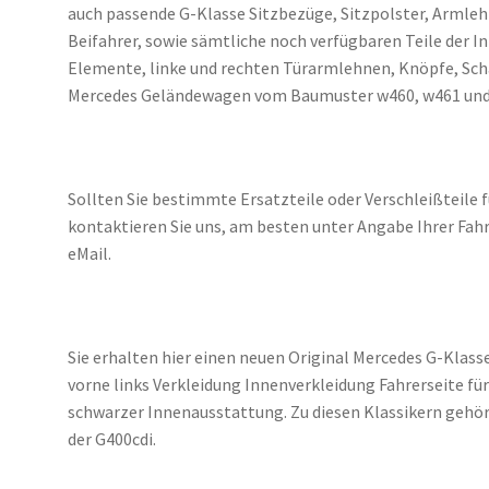
auch passende G-Klasse Sitzbezüge, Sitzpolster, Armleh
Beifahrer, sowie sämtliche noch verfügbaren Teile der
Elemente, linke und rechten Türarmlehnen, Knöpfe, Schalh
Mercedes Geländewagen vom Baumuster w460, w461 und
Sollten Sie bestimmte Ersatzteile oder Verschleißteile f
kontaktieren Sie uns, am besten unter Angabe Ihrer Fah
eMail.
Sie erhalten hier einen neuen Original Mercedes G-Klass
vorne links Verkleidung Innenverkleidung Fahrerseite fü
schwarzer Innenausstattung. Zu diesen Klassikern gehör
der G400cdi.