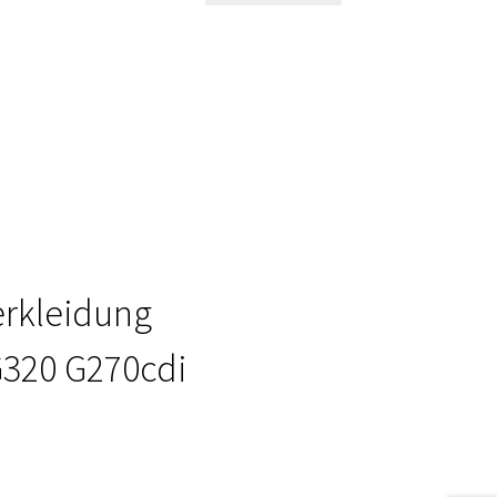
erkleidung
G320 G270cdi