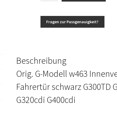
Klasse
Türverkleidung
Fahrertür
Fragen zur Passgenauigkeit?
vorne
links
Stoff
w463
Fahrerseite
Beschreibung
ab
Baujahr
Orig. G-Modell w463 Innenv
1996
A4637202470
Fahrertür schwarz G300TD 
9B80
Menge
G320cdi G400cdi