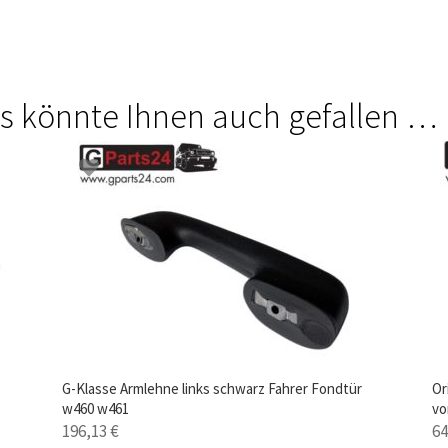
s könnte Ihnen auch gefallen …
G-Klasse Armlehne links schwarz Fahrer Fondtür
Or
w460 w461
vo
196,13
€
6