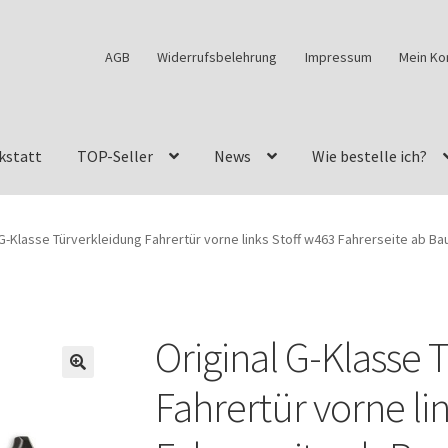
AGB
Widerrufsbelehrung
Impressum
Mein Ko
kstatt
TOP-Seller
News
Wie bestelle ich?
w460
G-Klasse Fahrzeuge im Überblick
G-Klasse Shop
 G-Klasse Türverkleidung Fahrertür vorne links Stoff w463 Fahrerseite ab B
s
G-Klasse w463 AMG Felgen
G-Klasse w463 Felgen
des Geländewagen von GParts24
Mein Konto
Meine Merkliste
Original G-Klasse 
a Felge ist für mein G-Modell 2018 verfügbar
Widerrufsbelehrun
🔍
Fahrertür vorne li
kstatt: Restore – Tune – Drive