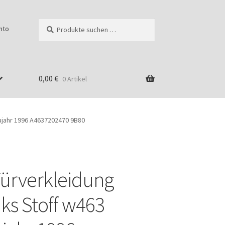
Suchen
Suchen
nto
nach:
0,00
€
0 Artikel
aujahr 1996 A4637202470 9B80
Türverkleidung
g
nks Stoff w463