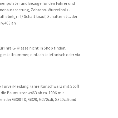
nenpolster und Bezüge für den Fahrer und
 Innenausstattung, Zebrano-Wurzelholz-
ebelgriff / Schaltknauf, Schalter etc.. der
 w463 an.
ür Ihre G-Klasse nicht in Shop finden,
rgestellnummer, einfach telefonisch oder via
e Türverkleidung Fahrertür schwarz mit Stoff
r die Baumuster w463 ab ca. 1996 mit
en der G300TD, G320, G270cdi, G320cdi und