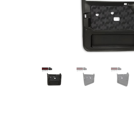
TOP-Seller: G-Klasse Trittbretter schwarz f
Impressum