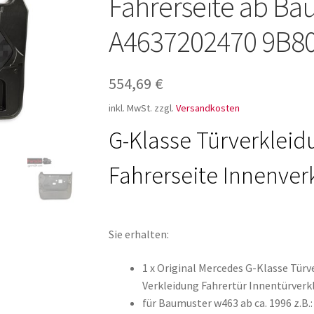
Fahrerseite ab Ba
ür den w463
AGB – Allgemeine Geschäftsbedingungen
AGB Design
A4637202470 9B8
554,69
€
inkl. MwSt.
zzgl.
Versandkosten
G-Klasse Türverkleidu
Fahrerseite Innenver
Sie erhalten:
1 x Original Mercedes G-Klasse Türv
Verkleidung Fahrertür Innentürverk
für Baumuster w463 ab ca. 1996 z.B.