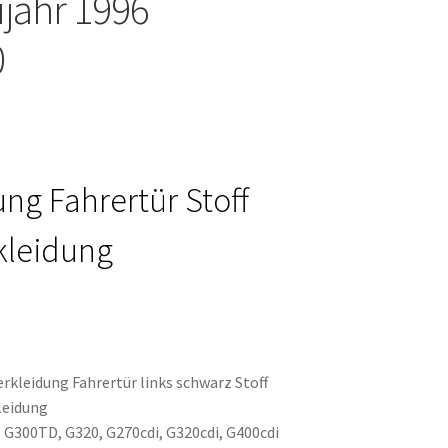
ujahr 1996
0
ng Fahrertür Stoff
kleidung
erkleidung Fahrertür links schwarz Stoff
leidung
: G300TD, G320, G270cdi, G320cdi, G400cdi