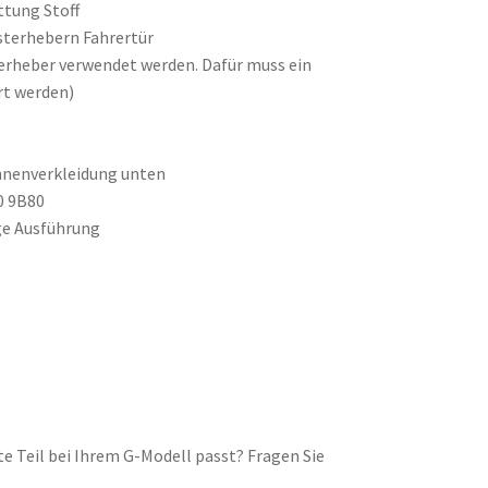
ttung Stoff
sterhebern Fahrertür
erheber verwendet werden. Dafür muss ein
rt werden)
Innenverkleidung unten
0 9B80
ge Ausführung
lte Teil bei Ihrem G-Modell passt? Fragen Sie