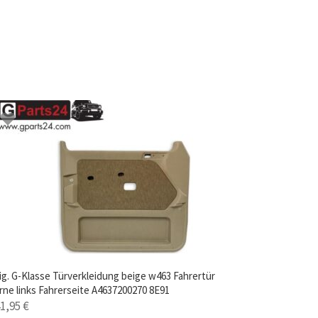
ig. G-Klasse Türverkleidung beige w463 Fahrertür
rne links Fahrerseite A4637200270 8E91
41,95
€