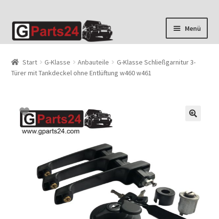
Zur
Zum
Menü
Navigation
Inhalt
springen
springen
Start
G-Klasse
Anbauteile
G-Klasse Schließgarnitur 3-
Türer mit Tankdeckel ohne Entlüftung w460 w461
🔍