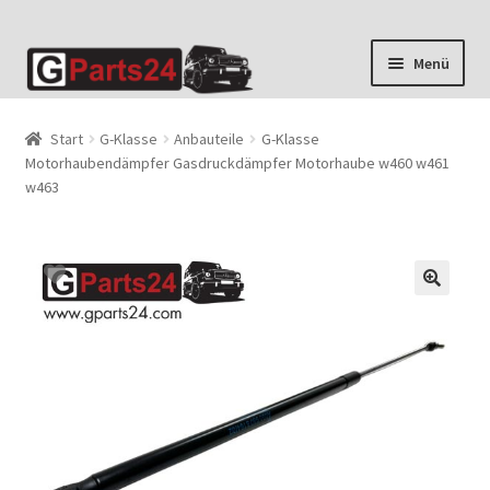
Zur
Zum
Menü
Navigation
Inhalt
springen
springen
Start
G-Klasse
Anbauteile
G-Klasse
Motorhaubendämpfer Gasdruckdämpfer Motorhaube w460 w461
w463
🔍