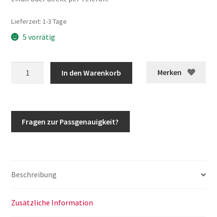
Lieferzeit:
1-3 Tage
5 vorrätig
G-
Merken
In den Warenkorb
Klasse
Motorhaubendämpfer
Gasdruckdämpfer
Motorhaube
Fragen zur Passgenauigkeit?
w460
w461
w463
Menge
Beschreibung
Zusätzliche Information