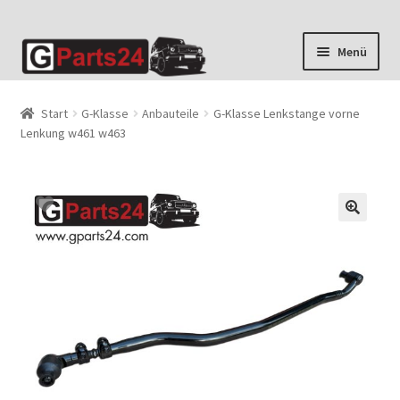
Zur
Zum
Menü
Navigation
Inhalt
springen
springen
Start
G-Klasse
Anbauteile
G-Klasse Lenkstange vorne
Lenkung w461 w463
🔍