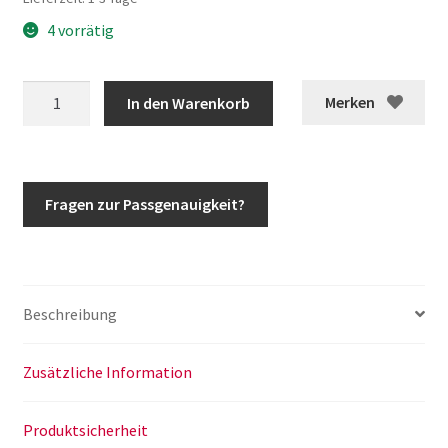
4 vorrätig
G-
Merken
In den Warenkorb
Klasse
Lenkstange
vorne
Lenkung
Fragen zur Passgenauigkeit?
w461
w463
Menge
Beschreibung
Zusätzliche Information
Produktsicherheit