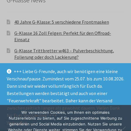
40 Jahre G-Klasse: 5 verschiedene Frontmasken
G-Klasse 16 Zoll Felgen: Perfekt für den Offroad-
Einsatz
G-Klasse Trittbretter w463 – Pulverbeschichtung,
Folierung oder doch Lackierung?
+++ Liebe G-Freunde, auch wir benötigen eine kleine
Verschnaufpause. Zumindest vom 25.07. bis zum 10.08.2026.
Dann sind wir wieder vollumfänglich für Euch da.
Bestellungen werden bestätigt und auch von einer
© GParts24 - G-Klasse w463 Trittbretter, Felgen,
"Feuerwehrkraft" bearbeitet. Daher kann der Versand
Ersatzteile & Zubebehör.
zwischenzeitlich länger als gewohnt dauern. Vielen Dank
Datenschutzerklärung
Wir verwenden Cookies, um Ihnen ein optimales
für Euer Verständnis! +++
Nutzererlebnis zu bieten, auf Sie zugeschnittene Werbung zu
Verwerfen
Alle Preise inkl. der gesetzlichen MwSt.
generieren und Social Media einzubinden. Nutzen Sie unsere
Website oder Dienste weiter, stimmen Sie der Verwendung zu.