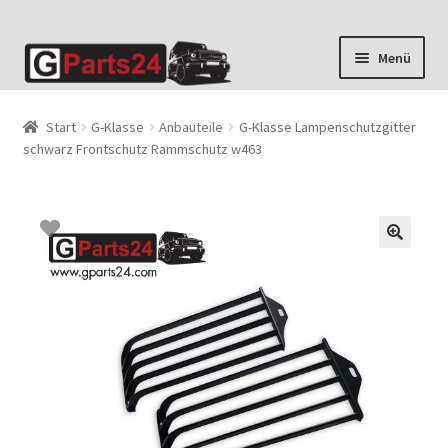
Zur
Zum
Menü
Navigation
Inhalt
springen
springen
Start
G-Klasse
Anbauteile
G-Klasse Lampenschutzgitter
schwarz Frontschutz Rammschutz w463
🔍