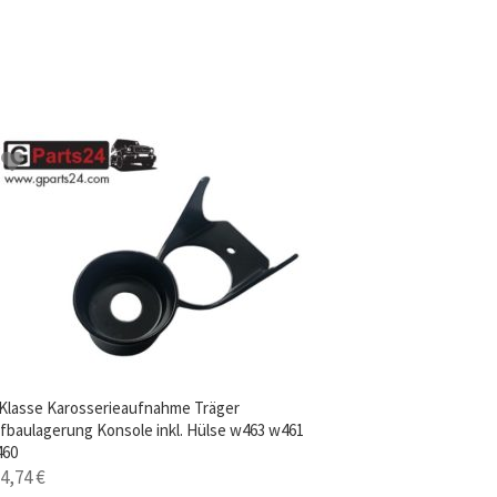
Klasse Karosserieaufnahme Träger
fbaulagerung Konsole inkl. Hülse w463 w461
460
14,74
€