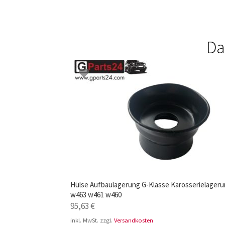
Da
Hülse Aufbaulagerung G-Klasse Karosserielager
w463 w461 w460
95,63
€
inkl. MwSt.
zzgl.
Versandkosten