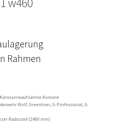
61 w460
baulagerung
 an Rahmen
g Karosserieaufnahme Konsole
eswehr Wolf, Greenliner, G-Professional, G
rzer Radstand (2400 mm)