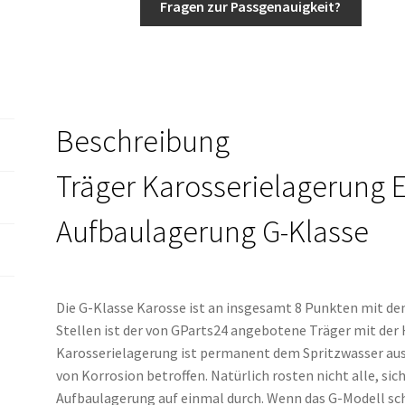
Fragen zur Passgenauigkeit?
Aufbaulagerung
Konsole
w463
w461
w460
Beschreibung
Menge
Träger Karosserielagerung 
Aufbaulagerung G-Klasse
Die G-Klasse Karosse ist an insgesamt 8 Punkten mit 
Stellen ist der von GParts24 angebotene Träger mit der
Karosserielagerung ist permanent dem Spritzwasser au
von Korrosion betroffen. Natürlich rosten nicht alle, s
Aufbaulagerung auf einmal durch. Wenn das G-Modell sch