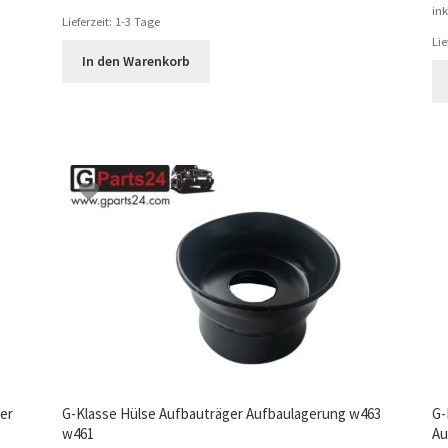
ink
Lieferzeit:
1-3 Tage
Lie
In den Warenkorb
er
G-Klasse Hülse Aufbauträger Aufbaulagerung w463
G-
w461
Au