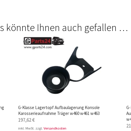
s könnte Ihnen auch gefallen …
ung
G-Klasse Lagertopf Aufbaulagerung Konsole
G-
Karosserieaufnahme Träger w460 w461 w463
Au
w
197,62
€
2
inkl. MwSt.
zzgl.
Versandkosten