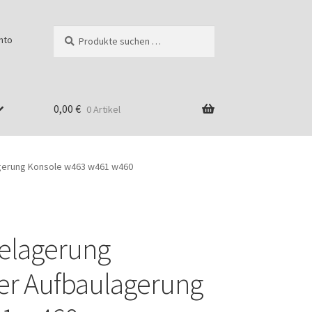
Suchen
Suchen
nto
nach:
0,00
€
0 Artikel
agerung Konsole w463 w461 w460
ielagerung
g
er Aufbaulagerung