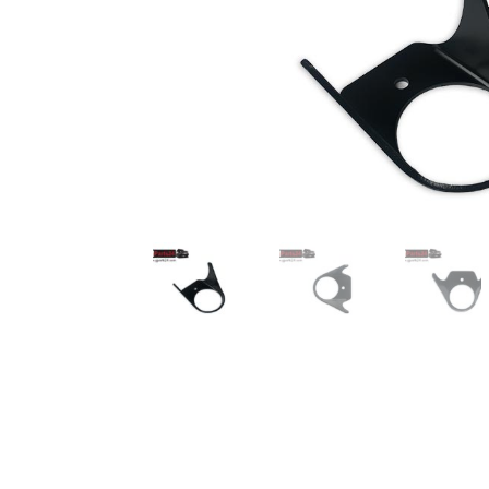
TOP-Seller: G-Klasse Trittbretter schwarz f
Impressum