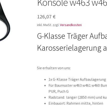
Konsole w463 w4
ür den w463
AGB – Allgemeine Geschäftsbedingungen
AGB Design
126,07
€
inkl. MwSt.
zzgl.
Versandkosten
G-Klasse Träger Auf
Karosserielagerung
Sie erhalten von uns:
1x G-Klasse Träger Aufbaulagerun
Für Baumuster w463 w461 w460 Bund
PUR, Puch G
Radstand: langer (2850 mm) und ku
Einbauort: Rahmen mitte, hinten