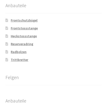
Anbauteile
Frontschutzbügel
Frontstossstange
Heckstossstange
Reserveradring
Radbolzen
Trittbretter
Felgen
Anbauteile