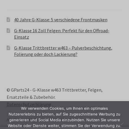
40 Jahre G-Klasse: 5 verschiedene Frontmasken
G-Klasse 16 Zoll Felgen: Perfekt für den Offroad-
Einsatz
G-Klasse Trittbretter w463 – Pulverbeschichtung,
Folierung oder doch Lackierung?
© GParts24 - G-Klasse w463 Trittbretter, Felgen,
Ersatzteile & Zubebehör.
Datenschutzerklärung
Wir verwenden Cookies, um Ihnen ein optimales
Nutzererlebnis zu bieten, auf Sie zugeschnittene Werbung zu
Alle Preise inkl. der gesetzlichen MwSt.
generieren und Social Media einzubinden. Nutzen Sie unsere
Website oder Dienste weiter, stimmen Sie der Verwendung zu.