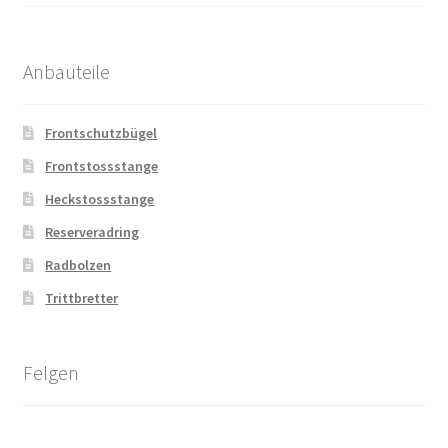
Anbauteile
Frontschutzbügel
Frontstossstange
Heckstossstange
Reserveradring
Radbolzen
Trittbretter
Felgen