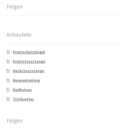
Felgen
Anbauteile
Frontschutzbügel
Frontstossstange
Heckstossstange
Reserveradring
Radbolzen
Trittbretter
Felgen