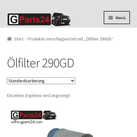
Zur
Zum
Menü
Navigation
Inhalt
springen
springen
Start
Produkte verschlagwortet mit „Ölfilter 290GD“
Ölfilter 290GD
Einzelnes Ergebnis wird angezeigt