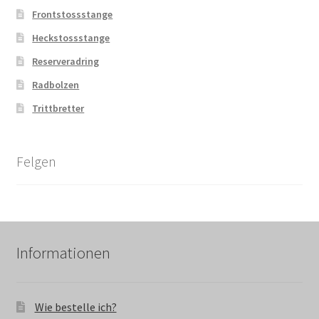
Frontstossstange
Heckstossstange
Reserveradring
Radbolzen
Trittbretter
Felgen
Informationen
Wie bestelle ich?