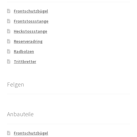
Frontschutzbügel
Frontstossstange
Heckstossstange
Reserveradring
Radbolzen
Trittbretter
Felgen
Anbauteile
Frontschutzbügel